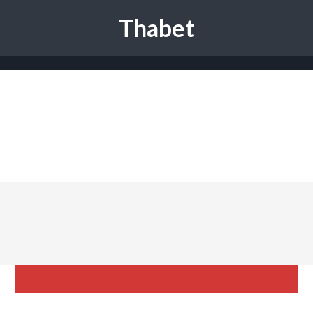
Thabet